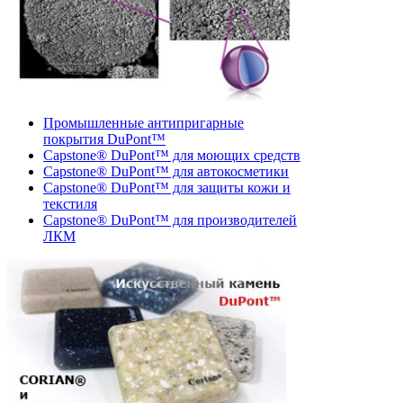
Промышленные антипригарные
покрытия DuPont™
Capstone® DuPont™ для моющих средств
Capstone® DuPont™ для автокосметики
Capstone® DuPont™ для защиты кожи и
текстиля
Capstone® DuPont™ для производителей
ЛКМ