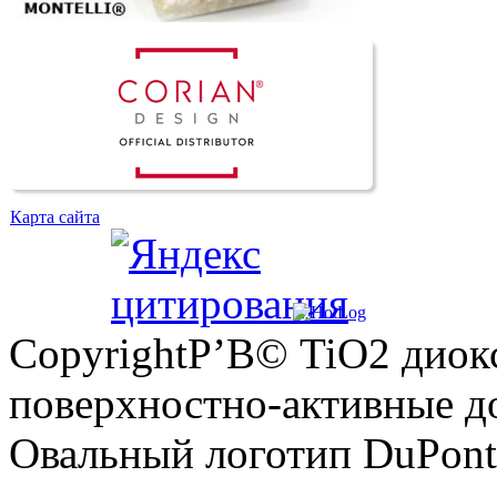
Карта сайта
CopyrightР’В© TiO2 диок
поверхностно-активные до
Овальный логотип DuPon