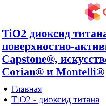
TiO2 диоксид титан
поверхностно-акти
Capstone®, искусc
Corian® и Montelli®
Главная
TiO2 - диоксид титана